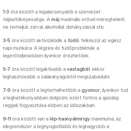
1-3
óra között a legalacsonyabb a szervezet
teljesítőképessége. A
máj
maximális erővel méregtelenít,
ne terheljük zsírral, alkohollal, dohányzással stb.
3-5
óra között aktivizálódik a
tüdő
, felkészül az egész
napi munkára. A légzési és tüdőproblémák a
legerőteljesebben ilyenkor érezhetőek.
5-7
óra között legaktívabb a
vastagbél
, ekkor
leghasznosabb a salakanyagoktól megszabadulni.
7-9
óra között a legterhelhetőbb a
gyomor
, ilyenkor tud
a leghatékonyabban dolgozni, ezért fontos a gazdag
reggeli fogyasztása ebben az időszakban.
9-11
óra között van a
lép-hasnyálmirigy
maximuma, az
idegrendszer a legnyugodtabb és legnagyobb a