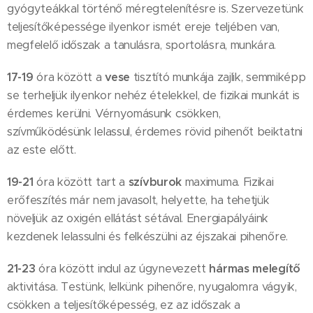
gyógyteákkal történő méregtelenítésre is. Szervezetünk
teljesítőképessége ilyenkor ismét ereje teljében van,
megfelelő időszak a tanulásra, sportolásra, munkára.
17-19
óra között a
vese
tisztító munkája zajlik, semmiképp
se terheljük ilyenkor nehéz ételekkel, de fizikai munkát is
érdemes kerülni. Vérnyomásunk csökken,
szívműködésünk lelassul, érdemes rövid pihenőt beiktatni
az este előtt.
19-21
óra között tart a
szívburok
maximuma. Fizikai
erőfeszítés már nem javasolt, helyette, ha tehetjük
növeljük az oxigén ellátást sétával. Energiapályáink
kezdenek lelassulni és felkészülni az éjszakai pihenőre.
21-23
óra között indul az úgynevezett
hármas melegítő
aktivitása. Testünk, lelkünk pihenőre, nyugalomra vágyik,
csökken a teljesítőképesség, ez az időszak a