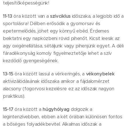
teljesítőképességünk!
11-13
óra között van a
szívciklus
időszaka, a legjobb idő a
sportolásra! Délben erősödik a gyomorsav és
epetermelődés, jöhet egy könnyű ebéd. Érdemes
beiktatni egy napközbeni rövid pihenőt. Kicsit leesik az
agy oxigénellátása, sétáljunk vagy pihenjünk egyet. A déli
fáradékonyság komoly figyelmeztetője lehet a szív
kezdődő gyengeségének.
13-15
óra között lassul a vérkeringés, a
vékonybelek
aktivizálódásának időszaka amikor a fájdalomérzet
alacsony (fogorvosi kezelésre ez az időszak nagyon
praktikus).
15-17
óra között a
húgyhólyag
dolgozik a
legintenzívebben, ebben a két órában különösen fontos
a bőséges folyadékbevitel. Alkalmas időszak a