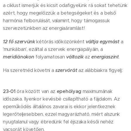
a ciklust ismerjük és kicsit odafigyelünk rá sokat tehetünk
azért, hogy megelőzzük a betegségeket és a belső
harmónia felborulását, valamint, hogy támogassuk
szervezetünkben az energiaáramlást!
12 fő szervünk
kétórás időközönként
váltja egymást
a
'munkában', ezáltal a szervek energiapályáin, a
meridiánokon
folyamatosan
változik
az
energiaszint
.
Ha szeretnéd követni a
szervórát
az alábbiakra figyelj:
23-01
óra között van az
epehólyag
maximumának
időszaka. Ilyenkor kevésbé csillapítható a fájdalom. Az
epeműködés általános zavarai is ekkor jelentkeznek
legerőteljesebben, ezzel magyarázható, miért alszunk
nyugtalanul vagy ébredünk fel éjszaka késői nehéz
vacsorát követően.