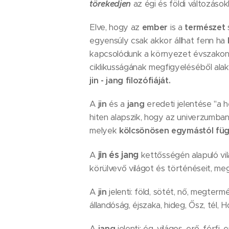
törekedjen
az égi és földi változások
Elve, hogy az
ember
is a
természet
egyensúly csak akkor állhat fenn ha
kapcsolódunk a környezet évszakonk
ciklikusságának megfigyeléséből alak
jin - jang filozófiáját.
A
jin
és a
jang
eredeti jelentése "a 
hiten alapszik, hogy az univerzumb
melyek
kölcsönösen egymástól fü
jin és jang
A
kettősségén alapuló vil
körülvevő világot és történéseit, megv
A
jin
jelenti: föld, sötét, nő, megter
állandóság, éjszaka, hideg, Ősz, tél, H
A
jang
jelenti: ég, világos, erő, férfi