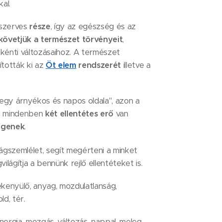
kal.
szerves
része
, így az egészség és az
követjük a természet törvényeit
,
énti változásaihoz. A természet
ították ki az
Öt elem
rendszerét
illetve a
hegy árnyékos és napos oldala", azon a
an mindenben
két ellentétes erő
van
ggenek
.
ágszemlélet, segít megérteni a minket
ilágítja a bennünk rejlő ellentéteket is.
mékenyülő, anyag, mozdulatlanság,
old, tér.
, energia, mozgás, változás, nappal, meleg,