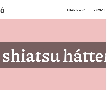
ió
KEZDŐLAP
A SHIAT
 shiatsu hátte