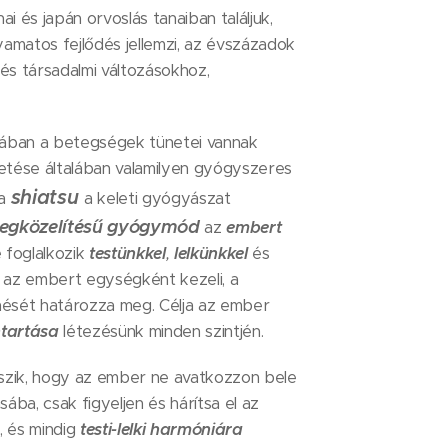
nai és japán orvoslás tanaiban találjuk,
lyamatos fejlődés jellemzi, az évszázadok
s és társadalmi változásokhoz,
jában a betegségek tünetei vannak
tése általában valamilyen gyógyszeres
shiatsu
 a
a keleti gyógyászat
megközelítésű gyógymód
az
embert
 foglalkozik
testünkkel
,
lelkünkkel
és
s az embert egységként kezeli, a
nését határozza meg. Célja az ember
ntartása
létezésünk minden szintjén.
ik, hogy az ember ne avatkozzon bele
sába, csak figyeljen és hárítsa el az
l, és mindig
testi-lelki harmóniára