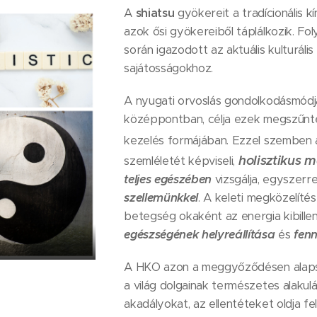
A
shiatsu
gyökereit a tradícionális kí
azok ősi gyökereiből táplálkozik. Fo
során igazodott az aktuális kulturáli
sajátosságokhoz.
A nyugati orvoslás gondolkodásmód
középpontban, célja ezek megszűnte
kezelés formájában. Ezzel szemben
holisztikus 
szemléletét képviseli,
teljes egészében
vizsgálja, egyszerre
szellemünkkel
. A keleti megközelíté
betegség okaként az energia kibille
egészségének helyreállítása
és
fen
A HKO azon a meggyőződésen alapsz
a világ dolgainak természetes alakulá
akadályokat, az ellentéteket oldja fe